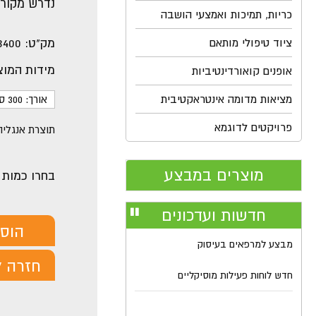
נדרש מקור 
כריות, תמיכות ואמצעי הושבה
ציוד טיפולי מותאם
מק"ט:
3400
מידות המוצ
אופנים קואורדינטיביות
מציאות מדומה אינטראקטיבית
אורך: 300 ס"מ
פרויקטים לדוגמא
תוצרת אנגליה
מוצרים במבצע
בחרו כמות
חדשות ועדכונים
עצור
רולר
הוס
מבצע למרפאים בעיסוק
חזרה ל
חדש לוחות פעילות מוסיקליים