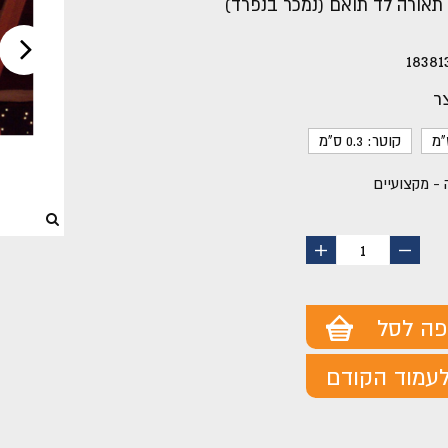
תאורה לד תואם (נמכר בנפרד)
18381
ר
קוטר: 0.3 ס"מ
 - מקצועיים
החסר
הוסף
1
מוצר
מוצר
פה לסל
עמוד הקודם