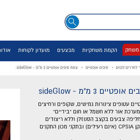
שדה
חיפוש
 משחק
הקמת משחקיות
מבצעים
מועדון לקוחות
אודו
ד לחדרים לבנים
סיבים אופטיים
צמת סיבים אופטיים 3 מ"מ - sideGlow
טיים 3 מ"מ - sideGlow
יים עטופים צינורות גמישים, שקופים ורחיצים
רכת אור ללא חשמל או חום "בידיים"
יפה צבעים בקצב הסנוזלן וללא ריצודים
עומדים בתקן CPSIA (אינם רעילים) ובתקני מכון התקנים