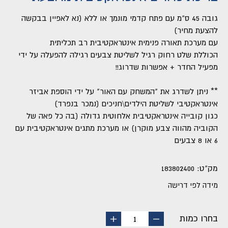
גובה 45 ס"מ עם פתח קדמי מונמך או ללא (נא לאפיין בבקשה
להצעת מחיר)
עם מערכת תאורה פנימית אינטראקטיבית רב תכליתית
הכוללת שלט רחוק רגיל לשליטת צבעים רגילה להפעלה על ידי
מפעיל החדר + אפשרות שדרוג!!
** ניתן לשדרג את "המשחק עם האור" על ידי הוספת אביזר
אינטראקטיבי לשליטת הילדים\חניכים (נמכר בנפרד)
כגון קובייה אינטראקטיבית אלחוטית גדולה (בה כל פאה של
הקוביה מהווה צבע מוקרן) או מערכת מתגים אינטראקטיבית עם
6 או 8 צבעים
מק"ט:
183802400
מידה לפי דרישה
בחרו כמות
החסר
הוסף
1