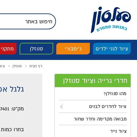
דלג לתוכן
אודות החברה
דלג לסוף העמוד
דלג לסרגל הניווט
דלג לתפריט ציוד
ציוד לגני ילדים
ג'ימבורי
סנוזלן
מתקני
דף הבית
סנוזלן
ציו
חדרי גרייה וציוד סנוזלן
גלגל אפקטים 6 אינץ
מהו סנוזלן?
ציוד לחדרים לבנים
מק"ט:
7401
מבואה מקדימה וחדר שחור
בחרו כמות
ציוד נייד