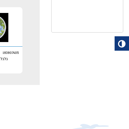
183807405
גלגל 