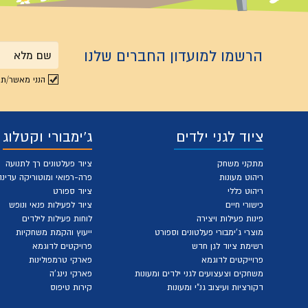
הרשמו למועדון החברים שלנו
שם
הנני מאשר/ת 
מלא
ציוד לגני ילדים
ג'ימבורי וקטלוג
מתקני משחק
ציוד פעלטונים רך לתנועה
ריהוט מעונות
פרה-רפואי ומוטוריקה עדינה
ריהוט כללי
ציוד ספורט
כישורי חיים
ציוד לפעילות פנאי ונופש
פינות פעילות ויצירה
לוחות פעילות לילדים
מוצרי ג'ימבורי פעלטונים וספורט
ייעוץ והקמת משחקיות
רשימת ציוד לגן חדש
פרויקטים לדוגמא
פרוייקטים לדוגמא
פארקי טרמפולינות
משחקים וצעצועים לגני ילדים ומעונות
פארקי נינג'ה
דקורציות ועיצוב גנ"י ומעונות
קירות טיפוס