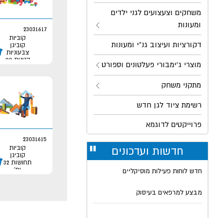
משחקים וצעצועים לגני ילדים
ומעונות
23031617
קוביות
דקורציות ועיצוב גנ"י ומעונות
קוביגן
צבעוניות
קטנות 80
מוצרי ג'ימבורי פעלטונים וספורט
יח'
מתקני משחק
רשימת ציוד לגן חדש
פרוייקטים לדוגמא
23031615
קוביות
חדשות ועדכונים
עצור
קוביגן
רולר
תחושות 32
יח'
חדש לוחות פעילות מוסיקליים
מבצע למרפאים בעיסוק