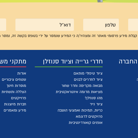
טלפון
אימייל
קבלת מידע פרסומי מאתר זה ומצהיר/ה כי המידע שנמסר על ידי בטופס בקשה זה, נמסר מ
 החברה
חדרי גרייה וציוד סנוזלן
מתקני מש
ציוד טיפולי מותאם
אודות
ציוד לחדרים לבנים
שטחים ציבוריים
מבואה מקדימה וחדר שחור
מוסדות חינוך
מציאות מדומה אינטראקטיבית
הצללה ותשתיות
מהו סנוזלן?
פרוייקטים
ציוד נייד
חברות מיוצגות
כריות, תמיכות ואמצעי הושבה
מידע ומאמרים
פרויקטים לדוגמא
אופנים קואורדינטיביות