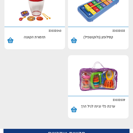
23032040
23032032
קסילופון (גלוקנשפיל)
תזמורת הקונגה
23032039
ערכת כלי נגינה לגיל הרך