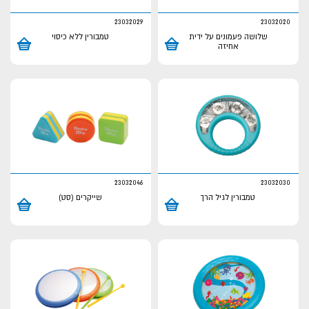
23032029
23032020
שלושה פעמונים על ידית
טמבורין ללא כיסוי
אחיזה
23032046
23032030
טמבורין לגיל הרך
שייקרים (סט)