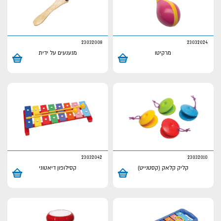
23032008
23032024
מרקיטו
מנענעים על ידית
23032042
23032010
קליק קלאק (קסטנייט)
קסילופון דיאטוני