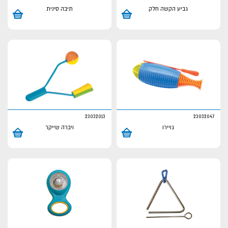
גביע הקשה חלק
תיבה סינית
23032013
23032047
גויירו
ויברה שייקר