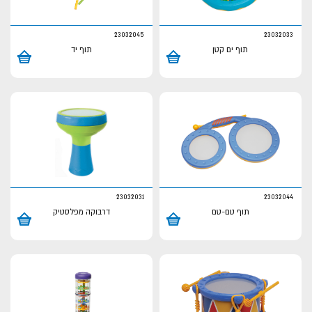
23032045
23032033
תוף ים קטן
תוף יד
23032031
23032044
תוף טם-טם
דרבוקה מפלסטיק