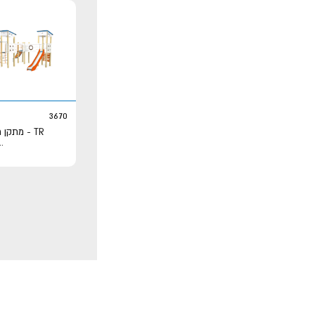
3670
TR - מתקן משולב נגיש
..