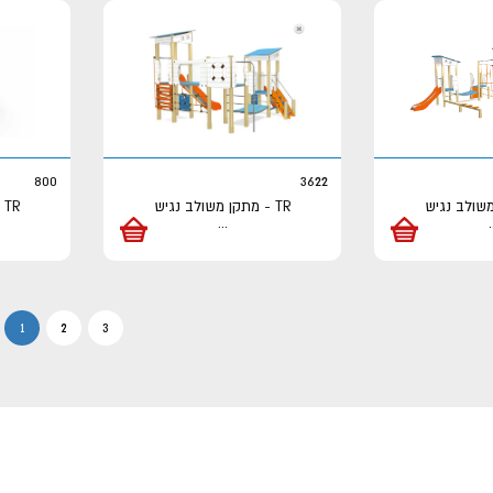
800
3622
TR - מתקן משולב נגיש
R
...
.
מעבר
מעבר
מעב
1
2
3
לעמוד
לעמוד
לעמ
1
2
3