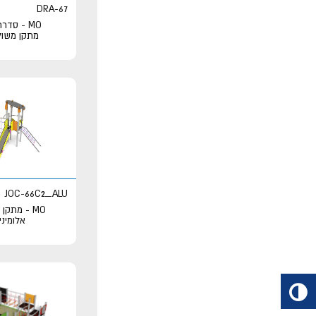
DRA-67
MO - סדר
מתקן משול
JOC-66C2_ALU
MO - מתקן
אלומיני