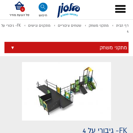
דלג לתוכן
אודות החברה
דלג לסוף העמוד
דלג לסרגל הניווט
דלג לתפריט ציוד
Toggle
navigation
סל הצעת מחיר
חיפוש
דף הבית
מתקני משחק
שטחים ציבוריים
מתקנים נגישים
FK- גיבורי על
לתשלום
4
מתקני משחק
FK- גיבורי על 4