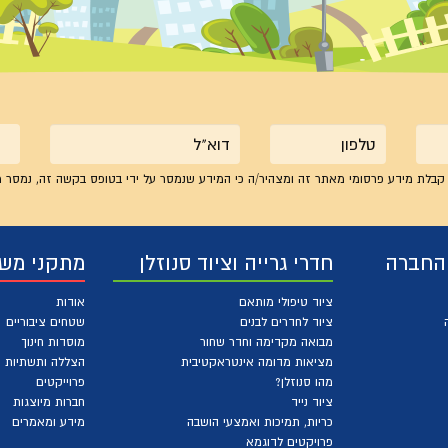
טלפון
אימייל
קבלת מידע פרסומי מאתר זה ומצהיר/ה כי המידע שנמסר על ידי בטופס בקשה זה, נמסר מ
 החברה
חדרי גרייה וציוד סנוזלן
מתקני מש
ציוד טיפולי מותאם
אודות
ציוד לחדרים לבנים
שטחים ציבוריים
מבואה מקדימה וחדר שחור
מוסדות חינוך
מציאות מדומה אינטראקטיבית
הצללה ותשתיות
מהו סנוזלן?
פרוייקטים
ציוד נייד
חברות מיוצגות
כריות, תמיכות ואמצעי הושבה
מידע ומאמרים
פרויקטים לדוגמא