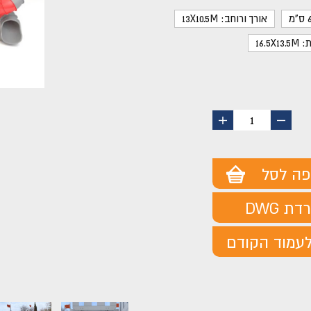
אורך ורוחב: 13X10.5M
16.5
החסר
הוסף
1
מוצר
מוצר
פה לסל
ת DWG
עמוד הקודם