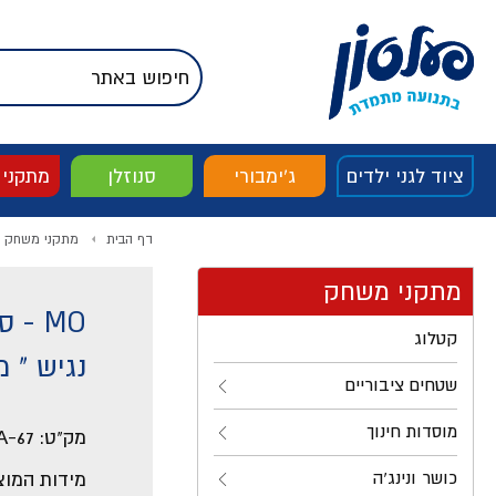
דלג לתוכן
אודות החברה
דלג לסוף העמוד
דלג לסרגל הניווט
דלג לתפריט ציוד
ציוד לגני ילדים
ג'ימבורי
סנוזלן
מתקני
דף הבית
מתקני משחק
מתקני משחק
MO -
קטלוג
נגיש " 
שטחים ציבוריים
מוסדות חינוך
מק"ט:
A-67
כושר ונינג'ה
מידות המוצ