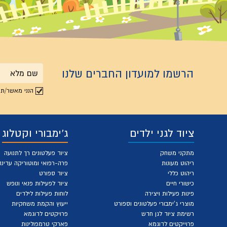
הרשמו למועדון החברים שלנו
שם
הנני מאשר/ת 
מלא
ציוד לגני ילדים
ג'ימבורי וקטלוג
מתקני משחק
ציוד פעלטונים רך לתנועה
ריהוט מעונות
פרה-רפואי ומוטוריקה עדינה
ריהוט כללי
ציוד ספורט
כישורי חיים
ציוד לפעילות פנאי ונופש
פינות פעילות ויצירה
לוחות פעילות לילדים
מוצרי ג'ימבורי פעלטונים וספורט
ייעוץ והקמת משחקיות
רשימת ציוד לגן חדש
פרויקטים לדוגמא
פרוייקטים לדוגמא
פארקי טרמפולינות