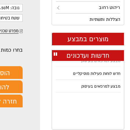
ריהוט רחוב
גובה: 6.50M ס"מ
שטח בטיחות: X13.5M
הצללות ותשתיות
מפרט טכני
מוצרים במבצע
בחרו כמות
חדשות ועדכונים
עצור
רולר
חדש לוחות פעילות מוסיקליים
הוס
מבצע למרפאים בעיסוק
להורד
חזרה ל