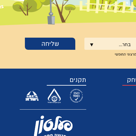
בחר...
רצוני החופשי
חק
תקנים