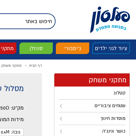
דלג לתוכן
אודות החברה
דלג לסוף העמוד
דלג לסרגל הניווט
דלג לתפריט ציוד
ציוד לגני ילדים
ג'ימבורי
סנוזלן
מתקני
דף הבית
מתקני משחק
מתקני משחק
מסלול שיווי 
קטלוג
שטחים ציבוריים
מק"ט:
-50O
מוסדות חינוך
מידות המוצ
כושר ונינג'ה
גובה: 0.4M ס"מ