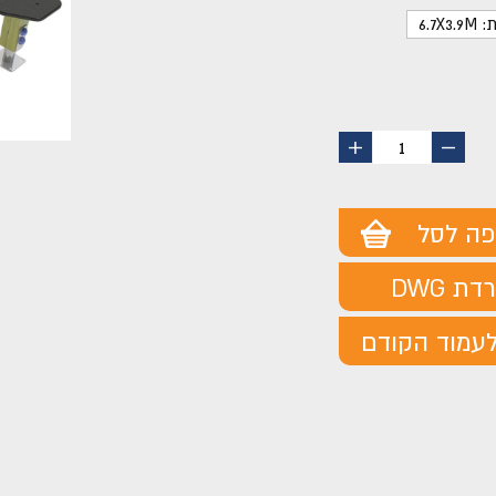
6.7X
החסר
הוסף
1
מוצר
מוצר
פה לסל
ת DWG
עמוד הקודם