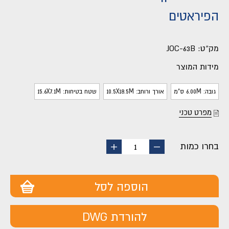
הפיראטים
מק"ט:
JOC-63B
מידות המוצר
גובה: 6.00M ס"מ
אורך ורוחב: 10.5X18.5M
שטח בטיחות: 15.6X7.1M
מפרט טכני
בחרו כמות
החסר
הוסף
1
מוצר
מוצר
הוספה לסל
להורדת DWG