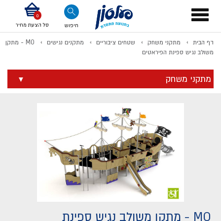
דלג לתוכן
אודות החברה
דלג לסוף העמוד
דלג לסרגל הניווט
דלג לתפריט ציוד
Toggle
navigation
סל הצעת מחיר
חיפוש
דף הבית
מתקני משחק
שטחים ציבוריים
מתקנים נגישים
MO - מתקן
לתשלום
משולב נגיש ספינת הפיראטים
מתקני משחק
MO - מתקן משולב נגיש ספינת