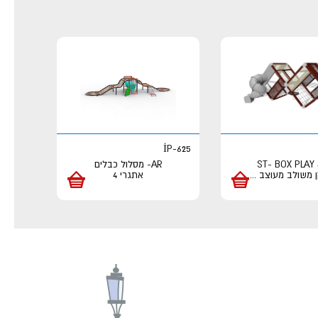
İP-625
ST- BOX PLAY 
AR- מסלול כבלים
 משולב מעוצב
...
אתגרי 4