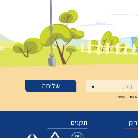
בחר...
רצוני החופשי
חק
תקנים