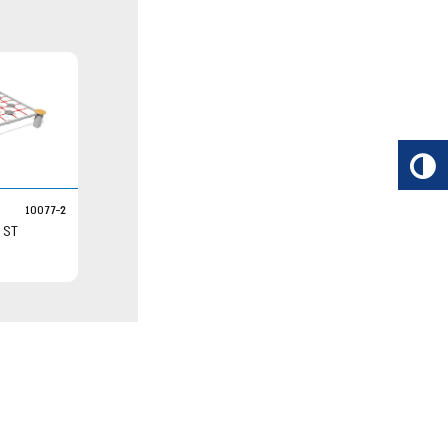
10077-2
T