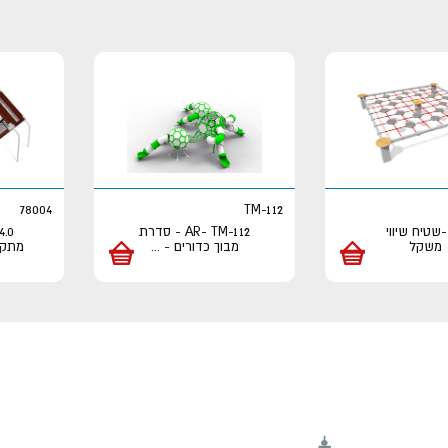
78004
TM-112
S -שטיח שיווי
AR- TM-112 - סדרת
4.0
משקל
מבוך כדורים -
...
מתקן