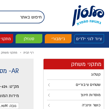
דלג לתוכן
אודות החברה
דלג לסוף העמוד
דלג לסרגל הניווט
דלג לתפריט ציוד
ציוד לגני ילדים
ג'ימבורי
סנוזלן
מתקני
דף הבית
מתקני משחק
מתקני משחק
AR- מסלול כבלים אתגרי 3
קטלוג
שטחים ציבוריים
מק"ט:
-624
מוסדות חינוך
מידות המוצ
כושר ונינג'ה
גובה: 1.90M ס"מ