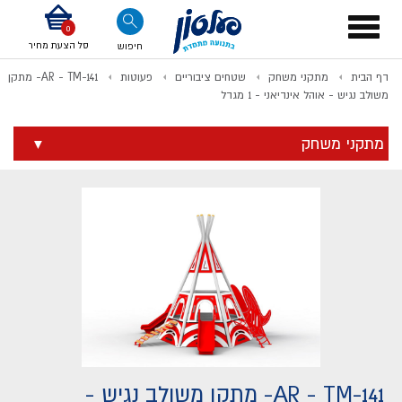
דלג לתוכן
אודות החברה
דלג לסוף העמוד
דלג לסרגל הניווט
דלג לתפריט ציוד
Toggle
navigation
סל הצעת מחיר
חיפוש
דף הבית
מתקני משחק
שטחים ציבוריים
פעוטות
AR - TM-141- מתקן
לתשלום
משולב נגיש - אוהל אינדיאני - 1 מגדל
מתקני משחק
AR - TM-141- מתקן משולב נגיש -