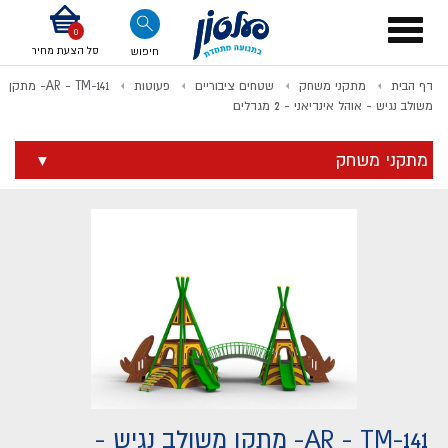
דלג לתוכן
אודות החברה
דלג לסוף העמוד
דלג לסרגל הניווט
דלג לתפריט ציוד
Toggle
navigation
סל הצעת מחיר
חיפוש
דף הבית
מתקני משחק
שטחים ציבוריים
פעוטות
AR - TM-141- מתקן
לתשלום
משולב נגיש - אוהל אינדיאני - 2 מגדלים
מתקני משחק
AR - TM-141- מתקן משולב נגיש -