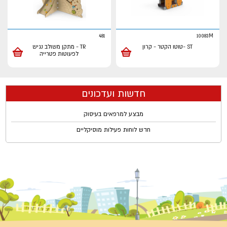
481
10083M
ST -טוטו הקטר - קרון
TR - מתקן משולב נגיש
לפעוטות פטרייה
חדשות ועדכונים
מבצע למרפאים בעיסוק
חדש לוחות פעילות מוסיקליים