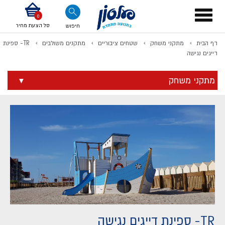
דלג לתוכן
אודות החברה
דלג לסוף העמוד
דלג לסרגל הניווט
דלג לתפריט ציוד
Toggle
navigation
סל הצעת מחיר
חיפוש
דף הבית
מתקני משחק
שטחים ציבוריים
מתקנים משולבים
TR- ספינת
לתשלום
דייגים נגישה
מתקני משחק
TR- ספינת דייגים נגישה