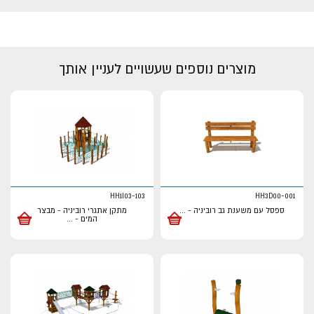
מוצרים נוספים שעשויים לעניין אותך
HH1I03-103
HH3D00-001
ספסל עם משענת גב רוביניה -
...
מתקן אתגרי רוביניה - מבצר
המים -
...