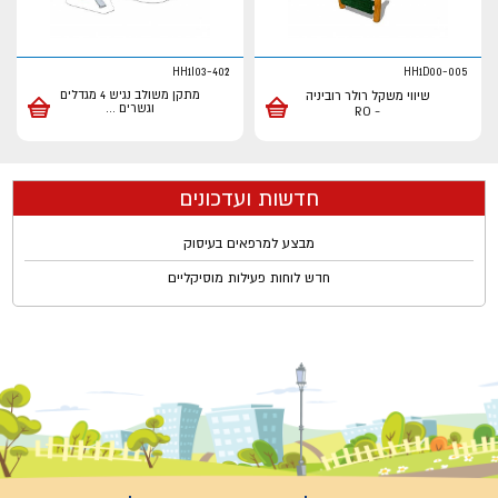
HH1I03-402
HH1D00-005
שיווי משקל רולר רוביניה
מתקן משולב נגיש 4 מגדלים
וגשרים
...
- RO
חדשות ועדכונים
מבצע למרפאים בעיסוק
חדש לוחות פעילות מוסיקליים