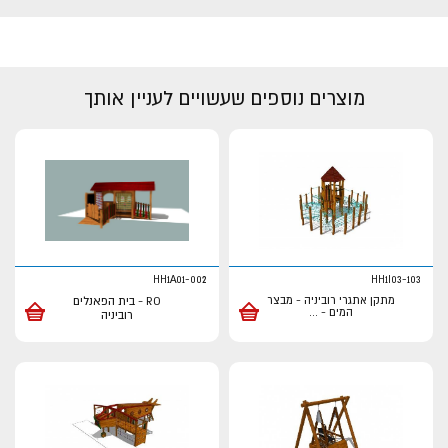
מוצרים נוספים שעשויים לעניין אותך
HH1A01-002
HH1I03-103
מתקן אתגרי רוביניה - מבצר
RO - בית הפאנלים
המים -
...
רוביניה