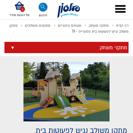
דלג לתוכן
אודות החברה
דלג לסוף העמוד
דלג לסרגל הניווט
דלג לתפריט ציוד
Toggle
navigation
סל הצעת מחיר
חיפוש
דף הבית
מתקני משחק
שטחים ציבוריים
מתקנים משולבים
מתקן
לתשלום
משולב נגיש לפעוטות בית הפטרייה -TR
מתקני משחק
מתקן משולב נגיש לפעוטות בית