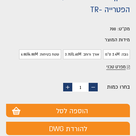
הפטרייה -TR
מק"ט:
700
מידות המוצר
גובה: 2.4M ס"מ
אורך ורוחב: 3.70X1.60M
שטח בטיחות: 6.80X4.80M
מפרט טכני
בחרו כמות
החסר
הוסף
1
מוצר
מוצר
הוספה לסל
להורדת DWG