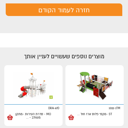
חזרה לעמוד הקודם
מוצרים נוספים שעשויים לעניין אותך
DRA-67D
10111-1TM
ST -מקסי פלוס ארז חול
...
MO - סדרת הטירות -מתקן
משולב -
...