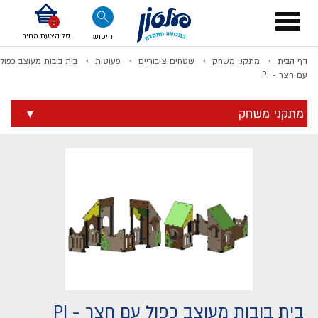
דלג לתוכן
אודות החברה
דלג לסוף העמוד
דלג לסרגל הניווט
דלג לתפריט ציוד
Toggle
navigation
סל הצעת מחיר
חיפוש
דף הבית
מתקני משחק
שטחים ציבוריים
פעוטות
בית בובות מעוצב כפול
לתשלום
עם חצר - PI
מתקני משחק
בית בובות מעוצב כפול עם חצר - PI