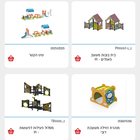
152502215
PH0007-1_1
בית בובות מעוצב
טינו הקטר
פאנלים - PI
TB0010_1
152605326
מנהרת זחילה מעוצבת
מסלול פעילות לפעוטות
דובי
- PI