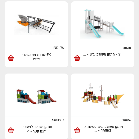
IND-DW
30998
ST - מתקן משולב נגיש -
...
FK-סדרת ממונעים -
פייפר
PS0045_1
30064
מתקן משולב נגיש ספינת איי
מתקן משולב לפעוטות
באהמה -
...
דגם קטר - PI