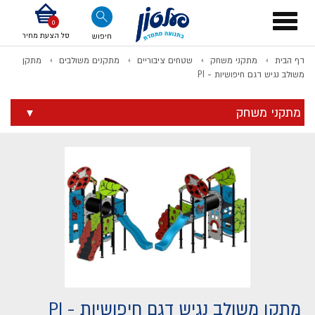
דלג לתוכן
אודות החברה
דלג לסוף העמוד
דלג לסרגל הניווט
דלג לתפריט ציוד
Toggle
navigation
סל הצעת מחיר
חיפוש
דף הבית
מתקני משחק
שטחים ציבוריים
מתקנים משולבים
מתקן
לתשלום
משולב נגיש דגם חיפושיות - PI
מתקני משחק
מתקן משולב נגיש דגם חיפושיות - PI