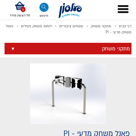
דלג לתוכן
אודות החברה
דלג לסוף העמוד
דלג לסרגל הניווט
דלג לתפריט ציוד
Toggle
navigation
סל הצעת מחיר
חיפוש
דף הבית
מתקני משחק
שטחים ציבוריים
לוחות משחק פעילים
פאנל
לתשלום
משחק מדעי - PI
מתקני משחק
פאנל משחק מדעי - PI