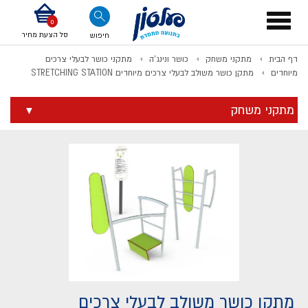
דלג לתוכן
אודות החברה
דלג לסוף העמוד
דלג לסרגל הניווט
דלג לתפריט ציוד
Toggle
navigation
סל הצעת מחיר
חיפוש
דף הבית
מתקני משחק
כושר ונינג'ה
מתקני כושר לבעלי צרכים
לתשלום
מיוחדים
מתקן כושר משולב לבעלי צרכים מיוחדים STRETCHING STATION
מתקני משחק
מתקן כושר משולב לבעלי צרכים