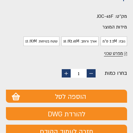
מק"ט:
JOC-45F
מידות המוצר
גובה: 2.2M ס"מ
אורך ורוחב: 10.7X2.65M
שטח בטיחות: 13.7X7M
מפרט טכני
בחרו כמות
החסר
הוסף
1
מוצר
מוצר
הוספה לסל
להורדת DWG
חזרה לעמוד הקודם