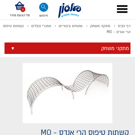
דלג לתוכן
אודות החברה
דלג לסוף העמוד
דלג לסרגל הניווט
דלג לתפריט ציוד
Toggle
navigation
סל הצעת מחיר
חיפוש
דף הבית
מתקני משחק
שטחים ציבוריים
אתגרי וכבלים
קשתות טיפוס
לתשלום
הרי אנדס - MO
מתקני משחק
קשתות טיפוס הרי אנדס - MO