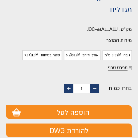
מגדלים
מק"ט:
JOC-66A1_ALU
מידות המוצר
גובה: 3.52M ס"מ
אורך ורוחב: 5.7X10.9M
שטח בטיחות: 9.0X11.0M
מפרט טכני
בחרו כמות
החסר
הוסף
1
מוצר
מוצר
הוספה לסל
להורדת DWG