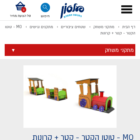
דלג לתוכן
אודות החברה
דלג לסוף העמוד
דלג לסרגל הניווט
דלג לתפריט ציוד
Toggle
navigation
סל הצעת מחיר
חיפוש
דף הבית
מתקני משחק
שטחים ציבוריים
מתקנים נגישים
MO - טוטו
לתשלום
הקטר - קטר + קרונות
מתקני משחק
MO - טוטו הקטר - קטר + קרונות