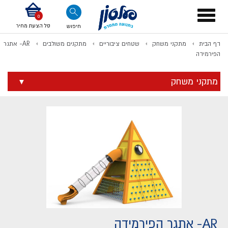
דלג לתוכן
אודות החברה
דלג לסוף העמוד
דלג לסרגל הניווט
דלג לתפריט ציוד
Toggle
navigation
סל הצעת מחיר
חיפוש
דף הבית
מתקני משחק
שטחים ציבוריים
מתקנים משולבים
AR- אתגר
לתשלום
הפירמידה
מתקני משחק
AR- אתגר הפירמידה