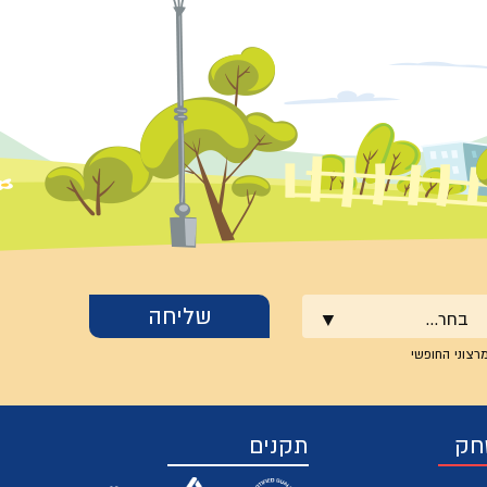
בחר...
רצוני החופשי
חק
תקנים