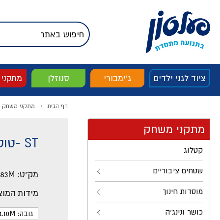
דלג לתוכן
אודות החברה
דלג לסוף העמוד
דלג לסרגל הניווט
דלג לתפריט ציוד
ציוד לגני ילדים
ג'ימבורי
סנוזלן
מתקני
דף הבית
מתקני משחק
מתקני משחק
ST -טוטו הקטר - קרון
קטלוג
שטחים ציבוריים
מק"ט:
083M
מוסדות חינוך
מידות המוצ
כושר ונינג'ה
גובה: 1.10M ס"מ