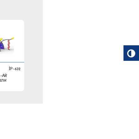
İP-632
AR
אתגר