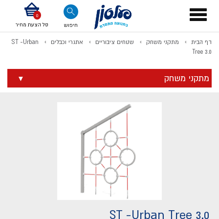
דלג לתוכן
אודות החברה
דלג לסוף העמוד
דלג לסרגל הניווט
דלג לתפריט ציוד
Toggle
navigation
סל הצעת מחיר
חיפוש
דף הבית
מתקני משחק
שטחים ציבוריים
אתגרי וכבלים
ST -Urban
לתשלום
Tree 3.0
מתקני משחק
ST -Urban Tree 3.0