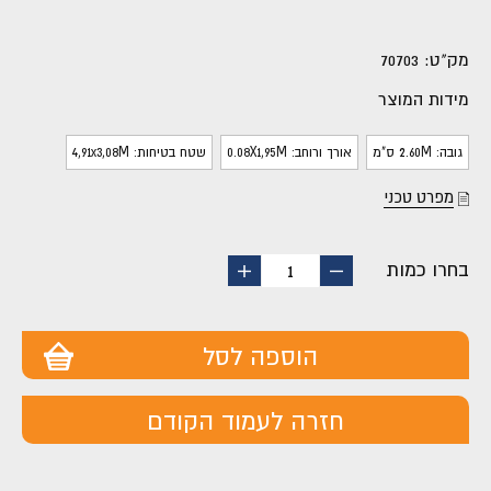
מק"ט:
70703
מידות המוצר
גובה: 2.60M ס"מ
אורך ורוחב: 0.08X1,95M
שטח בטיחות: 4,91x3,08M
מפרט טכני
בחרו כמות
החסר
הוסף
1
מוצר
מוצר
הוספה לסל
חזרה לעמוד הקודם