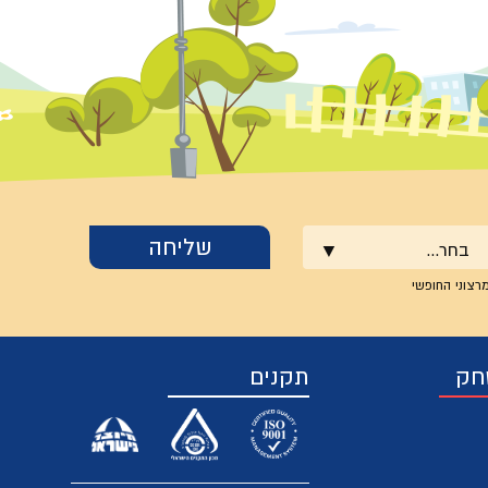
בחר...
רצוני החופשי
חק
תקנים