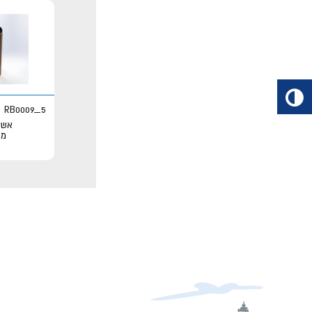
RB0009_5
אשפ
מת