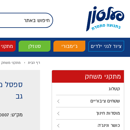
דלג לתוכן
אודות החברה
דלג לסוף העמוד
דלג לסרגל הניווט
דלג לתפריט ציוד
ציוד לגני ילדים
ג'ימבורי
סנוזלן
מתקני
דף הבית
מתקני משחק
מתקני משחק
ספסל מ
קטלוג
גב
שטחים ציבוריים
מוסדות חינוך
מק"ט:
0007
כושר ונינג'ה