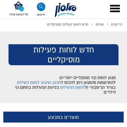
דלג לתוכן
אודות החברה
דלג לסוף העמוד
דלג לסרגל הניווט
דלג לתפריט ציוד
Toggle
navigation
סל הצעת מחיר
חיפוש
דף הבית
אודות
חדש לוחות פעילות מוסיקליים
לתשלום
חדש לוחות פעילות
מוסיקליים
מגוון לוחות קיר מוסקליים ייחודיים
להתרשמות מהמגוון ניתן להכנס ל
תכנון ועיצוב לוחות פעילות
בציוד הג'ימבורי ול
לוחות הפעילות
בפינות הפעילות בתחום גני
הילדים
מוצרים במבצע