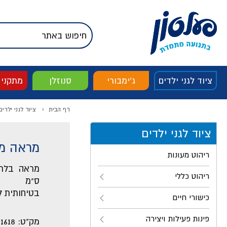
דלג לתוכן
אודות החברה
דלג לסוף העמוד
דלג לסרגל הניווט
דלג לתפריט ציוד
ציוד לגני ילדים
ג'ימבורי
סנוזלן
מתקני
דף הבית
ציוד לגני ילדים
ציוד לגני ילדים
מראה מ
ריהוט מעונות
ריהוט כללי
ס"מ
בטיחותית ל
כישורי חיים
פינות פעילות ויצירה
מק"ט:
11618