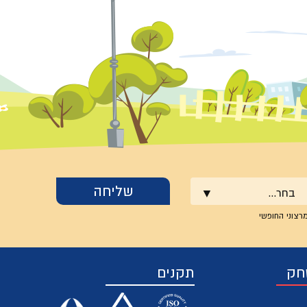
בחר...
רצוני החופשי
חק
תקנים