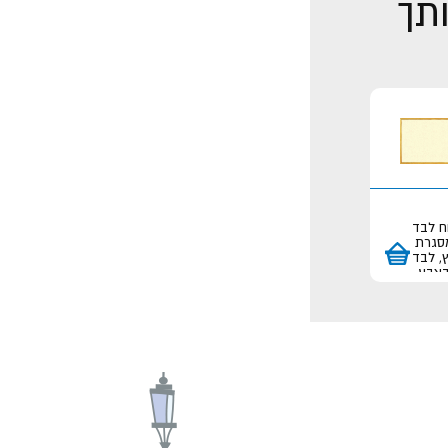
ותך
ח לבד
סגרת
, לבד
צבע
קרם