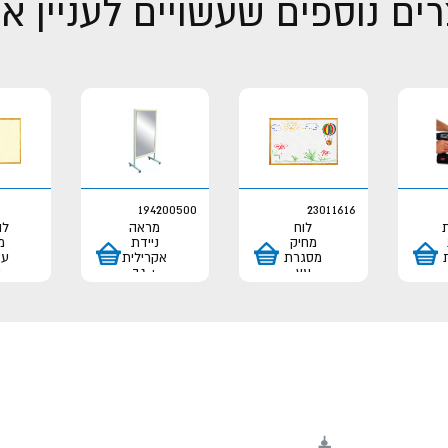
ים נוספים שעשויים לעניין א
194200500
23011616
לוח
מראה
לו
מחיק
ניידת
מ
מסגרת
אקרילית
עץ
עץ
+ גב
ב
לבד
80*120
...