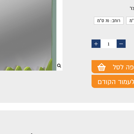
ר
רוחב: 70 ס"מ
החסר
הוסף
1
מוצר
מוצר
פה לסל
עמוד הקודם