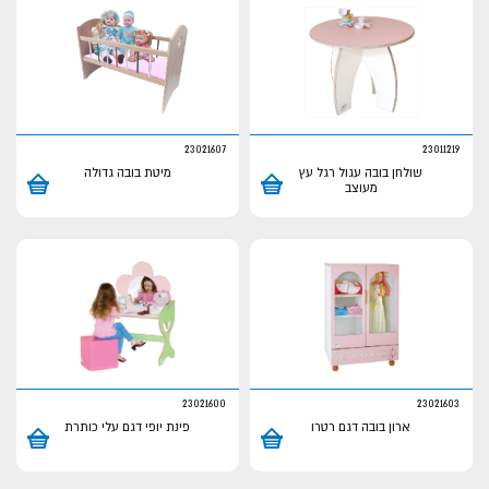
23021607
23011219
שולחן בובה עגול רגל עץ
מיטת בובה גדולה
מעוצב
23021600
23021603
ארון בובה דגם רטרו
פינת יופי דגם עלי כותרת