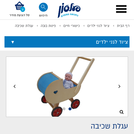
דלג לתוכן
אודות החברה
דלג לסוף העמוד
דלג לסרגל הניווט
דלג לתפריט ציוד
Toggle
navigation
סל הצעת מחיר
חיפוש
דף הבית
ציוד לגני ילדים
כישורי חיים
פינות בובה
עגלת שכיבה
לתשלום
ציוד לגני ילדים
עגלת שכיבה