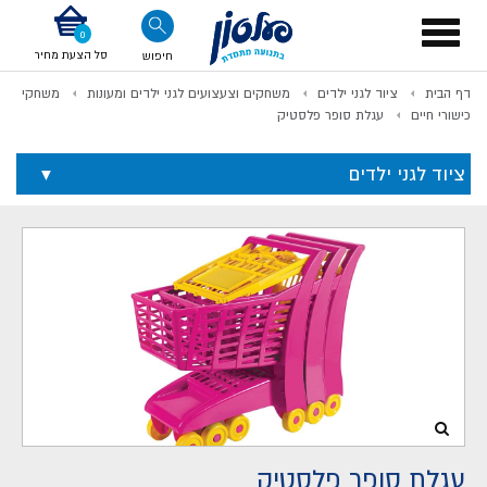
דלג לתוכן
אודות החברה
דלג לסוף העמוד
דלג לסרגל הניווט
דלג לתפריט ציוד
Toggle
navigation
סל הצעת מחיר
חיפוש
דף הבית
ציוד לגני ילדים
משחקים וצעצועים לגני ילדים ומעונות
משחקי
לתשלום
כישורי חיים
עגלת סופר פלסטיק
ציוד לגני ילדים
עגלת סופר פלסטיק