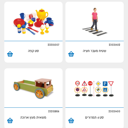
23201007
23031402
שטיח מעבר חציה
סט קפה
23201806
23031400
סט 6 תמרורים
משאית מעץ ארוכה