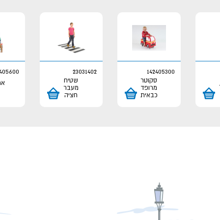
405600
23031402
142405300
סקוטר
שטיח
אמ
מרופד
מעבר
כבאית
חציה