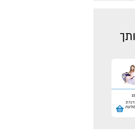
ותך
2
דנדת
ולעת