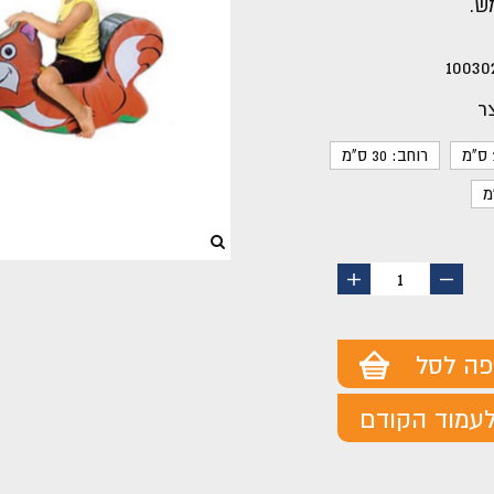
ש.
10030
ר
רוחב: 30 ס"מ
החסר
הוסף
1
מוצר
מוצר
פה לסל
עמוד הקודם