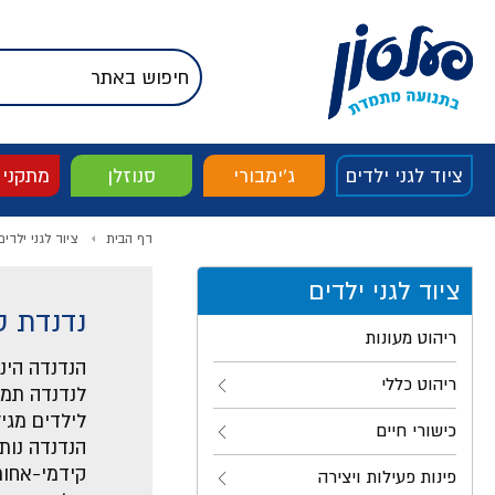
דלג לתוכן
אודות החברה
דלג לסוף העמוד
דלג לסרגל הניווט
דלג לתפריט ציוד
ציוד לגני ילדים
ג'ימבורי
סנוזלן
מתקני
דף הבית
ציוד לגני ילדים
ציוד לגני ילדים
נדנדת ס
ריהוט מעונות
הנדנדה הינ
ריהוט כללי
לנדנדה תמי
לילדים מגיל שנ
כישורי חיים
הנדנדה נות
קידמי-אחור
פינות פעילות ויצירה