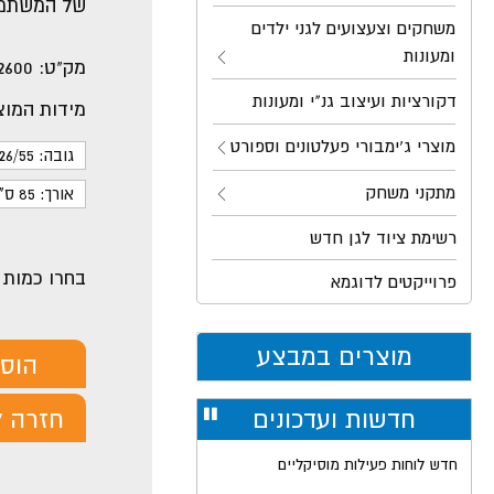
של המשתמ
משחקים וצעצועים לגני ילדים
ומעונות
מק"ט:
2600
דקורציות ועיצוב גנ"י ומעונות
מידות המוצ
מוצרי ג'ימבורי פעלטונים וספורט
גובה: 26/55 ס"מ
מתקני משחק
אורך: 85 ס"מ
רשימת ציוד לגן חדש
בחרו כמות
פרוייקטים לדוגמא
מוצרים במבצע
הוס
חדשות ועדכונים
חזרה ל
עצור
רולר
חדש לוחות פעילות מוסיקליים