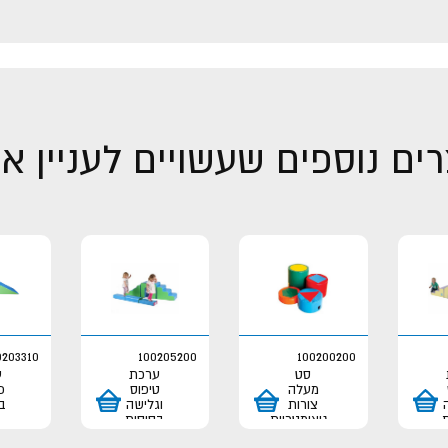
ים נוספים שעשויים לעניין א
0203310
100205200
100200200
סט
ערכת
ע
מעלה
טיפוס
פ
צורות
וגלישה
ב
גיאומטריות
בסיסית
ים
מדורג
משולבת