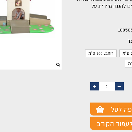
ים להגנה מיירית על
10050
ר
רוחב: 200 ס"מ
החסר
הוסף
1
מוצר
מוצר
פה לסל
עמוד הקודם