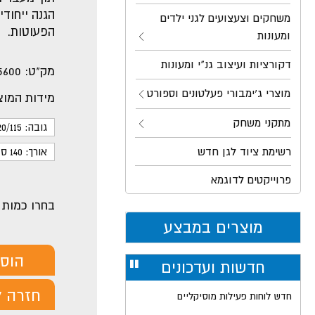
הגנה ייחודי
משחקים וצעצועים לגני ילדים
הפעוטות.
ומעונות
דקורציות ועיצוב גנ"י ומעונות
מק"ט:
5600
מוצרי ג'ימבורי פעלטונים וספורט
מידות המוצ
מתקני משחק
גובה: 20/115 ס"מ
רשימת ציוד לגן חדש
אורך: 140 ס"מ
פרוייקטים לדוגמא
בחרו כמות
מוצרים במבצע
הוס
חדשות ועדכונים
עצור
רולר
חזרה ל
חדש לוחות פעילות מוסיקליים