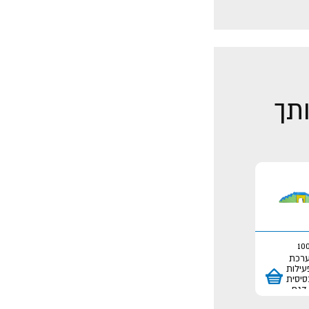
ותך
10
רכת
עילות
סיסית
דגם
גשר