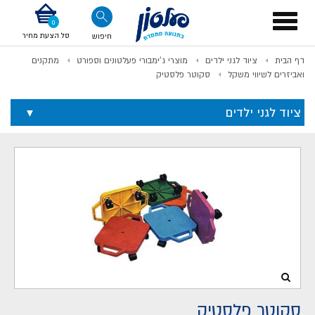
דלג לתוכן
אודות החברה
דלג לסוף העמוד
דלג לסרגל הניווט
דלג לתפריט ציוד
Toggle
navigation
סל הצעת מחיר
חיפוש
דף הבית
ציוד לגני ילדים
מוצרי ג'ימבורי פעלטונים וספורט
מתקנים
לתשלום
ואביזרים לשיווי משקל
סקוטר פלסטיק
ציוד לגני ילדים
סקוטר פלסטיק