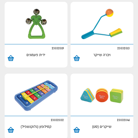
23032019
23032013
ויברה שייקר
ידית פעמונים
23032032
23032046
שייקרים (סט)
קסילופון (גלוקנשפיל)