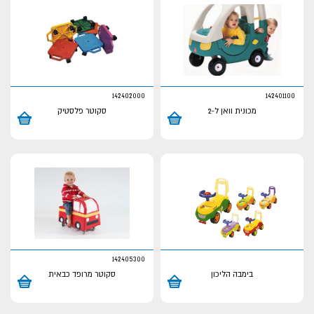
142402000
142401100
מכונית וואן ל-2
סקוטר פלסטיק
142405300
בימבה הליכון
סקוטר מרופד כבאית