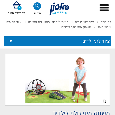
דלג לתוכן
אודות החברה
דלג לסוף העמוד
דלג לסרגל הניווט
דלג לתפריט ציוד
Toggle
navigation
סל הצעת מחיר
חיפוש
דף הבית
ציוד לגני ילדים
מוצרי ג'ימבורי פעלטונים וספורט
ציוד הפעלה
לתשלום
ונופש פעיל
משחק מיני גולף לילדים
ציוד לגני ילדים
משחק מיני גולף לילדים