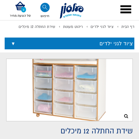
דלג לתוכן
אודות החברה
דלג לסוף העמוד
דלג לסרגל הניווט
דלג לתפריט ציוד
Toggle
navigation
סל הצעת מחיר
חיפוש
דף הבית
ציוד לגני ילדים
ריהוט מעונות
שידת החתלה 12 מיכלים
לתשלום
ציוד לגני ילדים
שידת החתלה 12 מיכלים