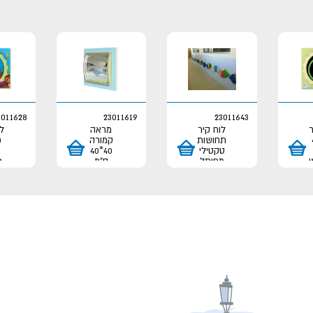
3011628
23011619
23011643
ר
לוח קיר
מראה
לו
תחושות
קמורה
טקטילי
40*40
מפותל
ס"מ
ת
100*30
חו