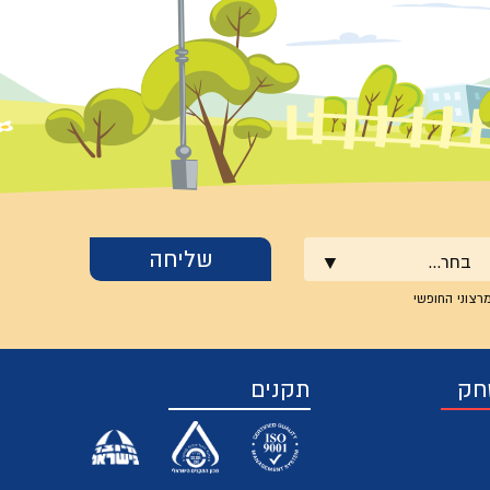
בחר...
רצוני החופשי
חק
תקנים