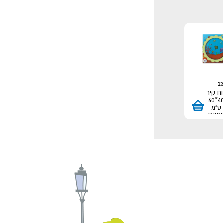
2
ח קיר
40*40
ס"מ
מונת
ל מים