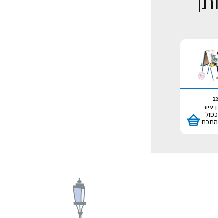
ותך
2
ן ציור
כפול
מתכת