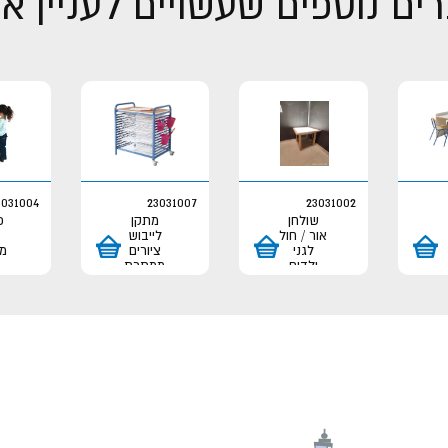
ים נוספים שעשויים לעניין א
3031004
23031007
23031002
שולחן
מתקן
כ
אור / חול
לייבוש
לגני
ציורים
מ
ילדים
ממתכת