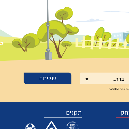
בחר...
רצוני החופשי
חק
תקנים