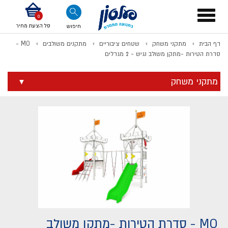
דלג לתוכן
אודות החברה
דלג לסוף העמוד
דלג לסרגל הניווט
דלג לתפריט ציוד
Toggle
navigation
סל הצעת מחיר
חיפוש
דף הבית
מתקני משחק
שטחים ציבוריים
מתקנים משולבים
MO -
לתשלום
סדרת הטירות -מתקן משולב נגיש - 2 מגדלים
מתקני משחק
MO - סדרת הטירות -מתקן משולב