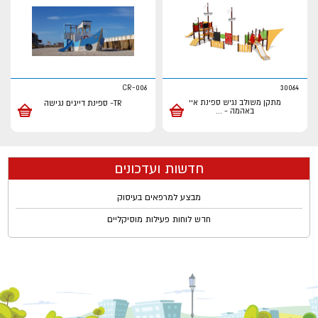
CR-006
30064
מתקן משולב נגיש ספינת איי
TR- ספינת דייגים נגישה
באהמה -
...
חדשות ועדכונים
מבצע למרפאים בעיסוק
חדש לוחות פעילות מוסיקליים