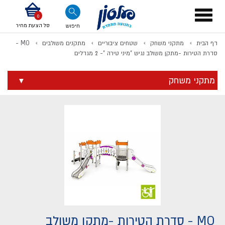
דלג לתוכן
אודות החברה
דלג לסוף העמוד
דלג לסרגל הניווט
דלג לתפריט ציוד
Toggle
navigation
סל הצעת מחיר
חיפוש
דף הבית
מתקני משחק
שטחים ציבוריים
מתקנים משולבים
MO -
לתשלום
סדרת הטירות -מתקן משולב נגיש "מיני טירה "- 2 מגדלים
מתקני משחק
MO - סדרת הטירות -מתקן משולב