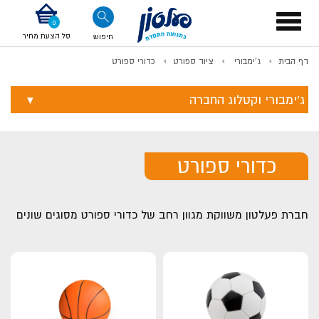
דלג לתוכן
אודות החברה
דלג לסוף העמוד
דלג לסרגל הניווט
דלג לתפריט ציוד
Toggle
navigation
סל הצעת מחיר
חיפוש
דף הבית
ג'ימבורי
ציוד ספורט
כדורי ספורט
לתשלום
ג'ימבורי וקטלוג החברה
כדורי ספורט
חברת פעלטון משווקת מגוון רחב של כדורי ספורט מסוגים שונים