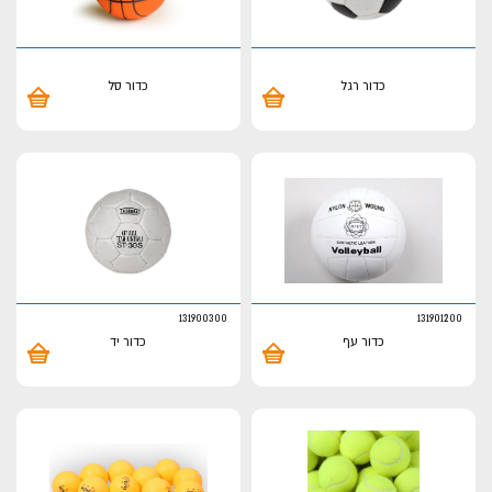
כדור רגל
כדור סל
131900300
131901200
כדור עף
כדור יד