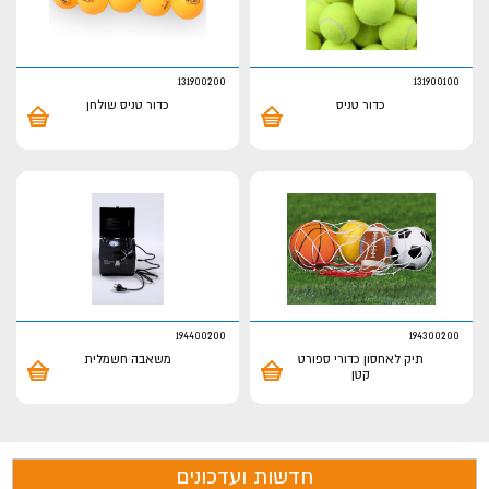
131900200
131900100
כדור טניס
כדור טניס שולחן
194400200
194300200
תיק לאחסון כדורי ספורט
משאבה חשמלית
קטן
חדשות ועדכונים