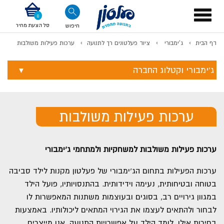
דלג לתוכן
אודות החברה
דלג לסוף העמוד
דלג לסרגל הניווט
דלג לתפריט ציוד
Toggle
navigation
סל הצעת מחיר
חיפוש
דף הבית
ג'ימבורי
ציוד פעלטונים רך לתנועה
ערכות פעילות משולבות
לתשלום
ג'ימבורי וקטלוג החברה
ערכות פעילות משולבות
ערכות פעילות משולבות למשחקיות ולמתחמי ג'ימבורי
ערכות הפעילות בתחום הג'ימבורי של פעלטון מקנות לילד סביבה
בטוחה ובטיחותית, נעימה וידידותית. בהתנסויותיו, פועל הילד
במגוון גירויים רב, בסוגים ובעוצמות משתנות המאפשרות לו
לבחור ולהתאים לעצמו את הגירוי המתאים ליכולותיו. באמצעות
בחירות אילו, לומד הילד על אפשרויות התנועה. אנו מייצרים