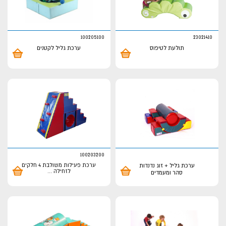
100205100
23021410
תולעת לטיפוס
ערכת גליל לקטנים
100203200
ערכת גליל + זוג נדנדות
ערכת פעילות משולבת 4 חלקים
לזחילה
...
סהר ומעמדים