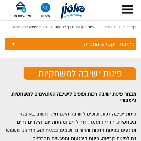
דלג לתוכן
אודות החברה
דלג לסוף העמוד
דלג לסרגל הניווט
דלג לתפריט ציוד
Toggle
navigation
סל הצעת מחיר
חיפוש
דף הבית
ג'ימבורי
ציוד פעלטונים רך לתנועה
פינות ישיבה למשחקיות
לתשלום
ג'ימבורי וקטלוג החברה
פינות ישיבה למשחקיות
מבחר פינות ישיבה רכות ופופים לישיבה המתאימים למשחקיות
ג'ימבורי
פינות ישיבה רכות ופופים לישיבה הינם חלק חשוב באיבזור
משחקיות, חדרי המתנה, גני ילדים ומעונות יום. הילדים נחים
ונרגעים בפינות הרכות וההורים יושבים בבניחותא. הריהוט משמש
גם לפינות קריאה, פינות הירגעות ומפגשים חברתיים.