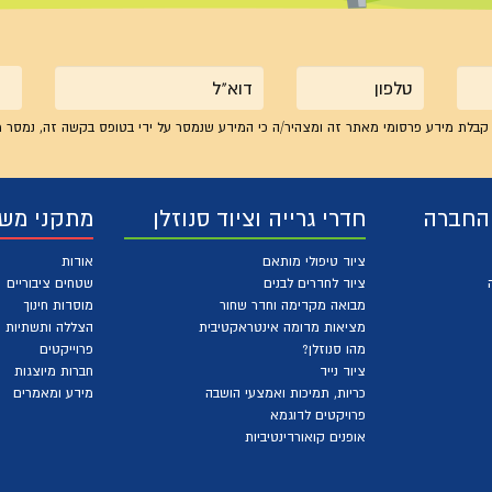
טלפון
אימייל
קבלת מידע פרסומי מאתר זה ומצהיר/ה כי המידע שנמסר על ידי בטופס בקשה זה, נמסר מ
 החברה
חדרי גרייה וציוד סנוזלן
מתקני מש
ציוד טיפולי מותאם
אודות
ציוד לחדרים לבנים
שטחים ציבוריים
מבואה מקדימה וחדר שחור
מוסדות חינוך
מציאות מדומה אינטראקטיבית
הצללה ותשתיות
מהו סנוזלן?
פרוייקטים
ציוד נייד
חברות מיוצגות
כריות, תמיכות ואמצעי הושבה
מידע ומאמרים
פרויקטים לדוגמא
אופנים קואורדינטיביות