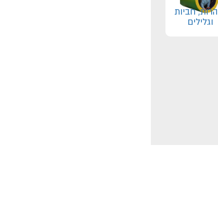
רות, חביות
וגלילים