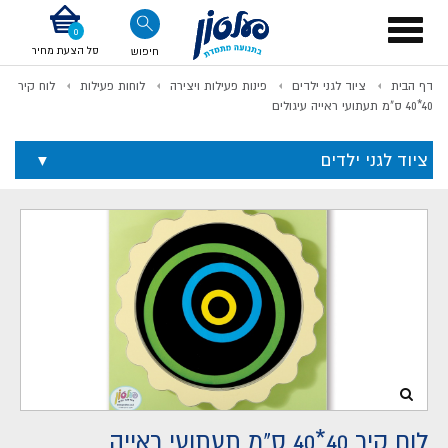
דלג לתוכן
אודות החברה
דלג לסוף העמוד
דלג לסרגל הניווט
דלג לתפריט ציוד
Toggle
navigation
סל הצעת מחיר
חיפוש
דף הבית
ציוד לגני ילדים
פינות פעילות ויצירה
לוחות פעילות
לוח קיר
לתשלום
40*40 ס"מ תעתועי ראייה עיגולים
ציוד לגני ילדים
לוח קיר 40*40 ס"מ תעתועי ראייה